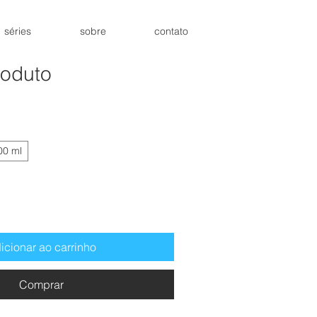
séries
sobre
contato
roduto
00 ml
icionar ao carrinho
Comprar